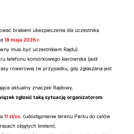
ować brakiem ubezpieczenia dla uczestnika
ia
18 maja 2026 r.
awny musi być uczestnikiem Rajdu).
ru telefonu komórkowego kierownika (jeśli
rasy rowerowej (w przypadku, gdy zgłaszana jest
jące aktualny znaczek Rajdowy.
iązek zgłosić taką sytuację organizatorom
ta
11 zł/os
. (udostępnienie terenu Parku do celów
rasach objętych limitem).