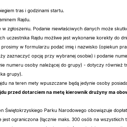
egiem tras i godzinami startu.
laminem Rajdu.
 w zgłoszeniu. Podanie niewłaściwych danych może skutk
h uczestnika Rajdu możliwe jest wykonanie korekty do dn
ie prosimy w formularzu podać imię i nazwisko (opiekun pr
ży zaznaczyć opcję przy wybranej osobie) i podanie nume
nie numeru osoby należącej do grupy) - dotyczy również t
ika grupy).
jdu na teren mety wpuszczane będą jedynie osoby posiada
du przed dotarciem na metę kierownik drużyny ma obow
teren Świętokrzyskiego Parku Narodowego obowiązuje dopła
ie jest ograniczona (łącznie maks. 300 osób na wszystkich t